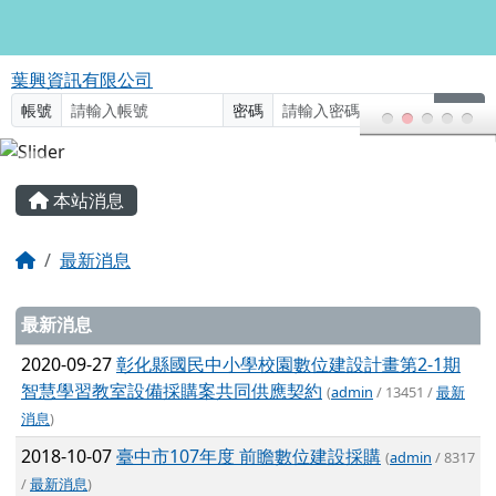
葉興資訊有限公司
跳至主內容區
葉興資訊有限公司
帳號
密碼
登入
頁尾區域
主內容區域
本站消息
回首頁
最新消息
文章列表
最新消息
2020-09-27
彰化縣國民中小學校園數位建設計畫第2-1期
智慧學習教室設備採購案共同供應契約
(
admin
/ 13451 /
最新
消息
)
2018-10-07
臺中市107年度 前瞻數位建設採購
(
admin
/ 8317
/
最新消息
)