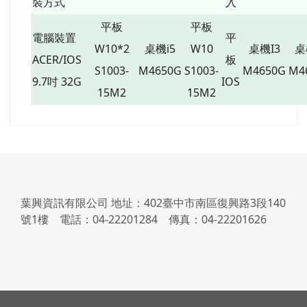
裝方式
入
平板
平板
電腦裝置
平
W10*2
桌機i5
W10
桌機I3
桌
ACER/IOS
板
S1003-
M4650G
S1003-
M4650G
M4
9.7吋 32G
IOS
15M2
15M2
左邊區域內容
葉興資訊有限公司 地址：402臺中市南區復興路3段140
號1樓 電話：04-22201284 傳真：04-22201626