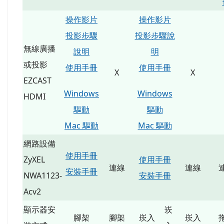
操作影片
操作影片
投影步驟
投影步驟說
無線廣播
說明
明
或投影
使用手冊
使用手冊
X
X
EZCAST
Windows
Windows
HDMI
驅動
驅動
Mac 驅動
Mac 驅動
網路設備
使用手冊
ZyXEL
使用手冊
連線
連線
安裝手冊
NWA1123-
安裝手冊
Acv2
顯示器安
崁
腳架
腳架
崁入
崁入