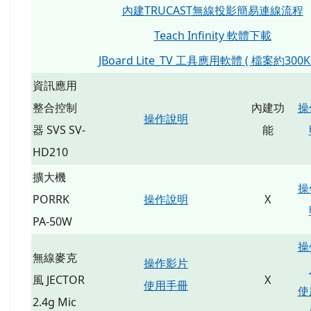
內建TRUCAST無線投影簡易連線流程
Teach Infinity 軟體下載
JBoard Lite_TV 工具應用軟體 ( 檔案約300KB
資訊應用
整合控制
內建功
操
操作說明
器 SVS SV-
能
HD210
擴大機
操
PORRK
操作說明
X
PA-50W
操
無線麥克
操作影片
風 JECTOR
X
使用手冊
使
2.4g Mic